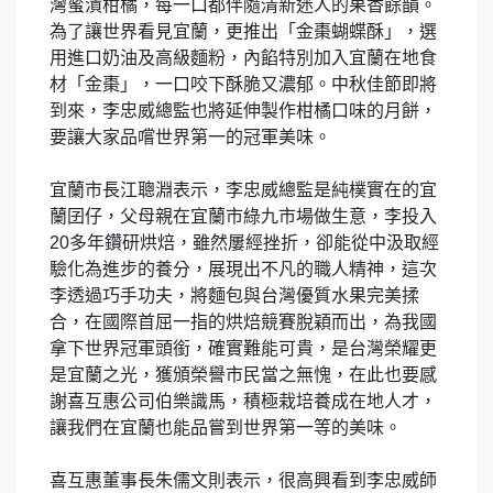
灣蜜漬柑橘，每一口都伴隨清新迷人的果香餘韻。
為了讓世界看見宜蘭，更推出「金棗蝴蝶酥」，選
用進口奶油及高級麵粉，內餡特別加入宜蘭在地食
材「金棗」，一口咬下酥脆又濃郁。中秋佳節即將
到來，李忠威總監也將延伸製作柑橘口味的月餅，
要讓大家品嚐世界第一的冠軍美味。
宜蘭市長江聰淵表示，李忠威總監是純樸實在的宜
蘭囝仔，父母親在宜蘭市綠九市場做生意，李投入
20多年鑽研烘焙，雖然屢經挫折，卻能從中汲取經
驗化為進步的養分，展現出不凡的職人精神，這次
李透過巧手功夫，將麵包與台灣優質水果完美揉
合，在國際首屈一指的烘焙競賽脫穎而出，為我國
拿下世界冠軍頭銜，確實難能可貴，是台灣榮耀更
是宜蘭之光，獲頒榮譽市民當之無愧，在此也要感
謝喜互惠公司伯樂識馬，積極栽培養成在地人才，
讓我們在宜蘭也能品嘗到世界第一等的美味。
喜互惠董事長朱儒文則表示，很高興看到李忠威師