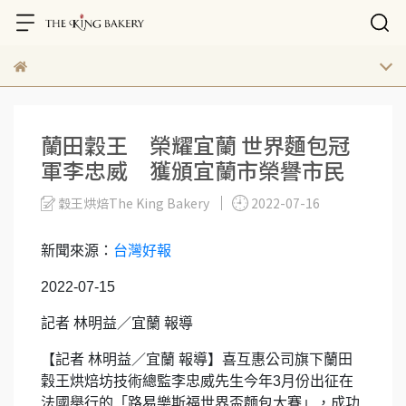
蘭田穀王 榮耀宜蘭 世界麵包冠
軍李忠威 獲頒宜蘭市榮譽市民
穀王烘焙The King Bakery
2022-07-16
新聞來源：
台灣好報
2022-07-15
記者 林明益／宜蘭 報導
【記者 林明益／宜蘭 報導】喜互惠公司旗下蘭田
穀王烘焙坊技術總監李忠威先生今年3月份出征在
法國舉行的「路易樂斯福世界盃麵包大賽」，成功