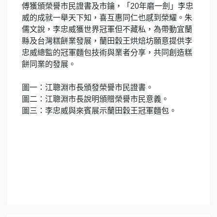
傅獲頒榮譽市民證書及市鑰，「20年磨一劍」李忠
威的成就一舉天下知，喜互惠同仁也感到榮耀。朱
儒文說，李忠威獲世界冠軍但不藏私，為帶動宜蘭
縣及台灣糕餅業發展，蘭田穀王烘焙坊願意提供李
忠威總監的冠軍麵包技術與業者分享，共同創造糕
餅同業的發展。
圖一：江聰淵市長頒發榮譽市民證書。
圖二：江聰淵市長說明頒贈榮譽市民意義。
圖三：李忠威與來賓展示蘭田穀王冠軍麵包。