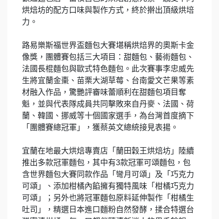
烘焙坊的配方口味與製作方式，終於擀出頂級烘培
力。
路易樂斯福世界盃麵包大賽堪稱烘焙界的奧斯卡金
像獎，團體賽包括三大項目：甜麵包、藝術麵包、
法國長棍麵包與歐式特色麵包。此次賽事李忠威先
生將宜蘭金棗、苗栗大湖草莓、台南愛文芒果等素
材融入作品，驚艷評審味蕾順利在甜麵包項目奪
魁，並與代表隊成員共同擊敗來自丹麥、法國、荷
蘭、韓國、挪威等十個國家選手，為台灣首度摘下
「團體賽總冠軍」，獲蔡英文總統接見表揚。
宜蘭在地最大烘焙專賣店「蘭田穀王烘焙坊」陸續
推出多款冠軍麵包，其中有3款冠軍可頌麵包，包
含世界麵包大賽同款作品「彎月可頌」及「巧克力
可頌」、添加柑橘內餡擁有獨特風味「柑橘巧克力
可頌」；另外也將冠軍麵包原料延伸製作「柑橘生
吐司」，精選日本進口麵粉自然發酵，揉合特選台