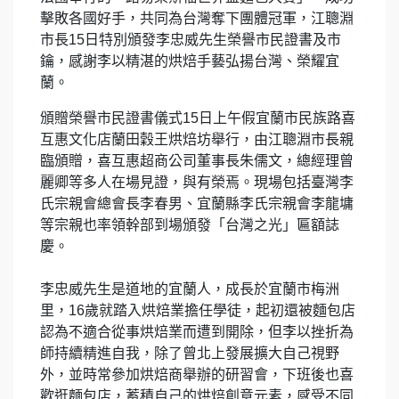
擊敗各國好手，共同為台灣奪下團體冠軍，江聰淵
市長15日特別頒發李忠威先生榮譽市民證書及市
鑰，感謝李以精湛的烘焙手藝弘揚台灣、榮耀宜
蘭。
頒贈榮譽市民證書儀式15日上午假宜蘭市民族路喜
互惠文化店蘭田穀王烘焙坊舉行，由江聰淵市長親
臨頒贈，喜互惠超商公司董事長朱儒文，總經理曾
麗卿等多人在場見證，與有榮焉。現場包括臺灣李
氏宗親會總會長李春男、宜蘭縣李氏宗親會李龍墉
等宗親也率領幹部到場頒發「台灣之光」匾額誌
慶。
李忠威先生是道地的宜蘭人，成長於宜蘭市梅洲
里，16歲就踏入烘焙業擔任學徒，起初還被麵包店
認為不適合從事烘焙業而遭到開除，但李以挫折為
師持續精進自我，除了曾北上發展擴大自己視野
外，並時常參加烘焙商舉辦的研習會，下班後也喜
歡逛麵包店，蓄積自己的烘焙創意元素，感受不同