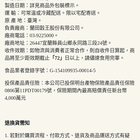
製造日期：詳見商品外包裝標示。
運 輸：可常溫或冷藏配送。限以宅配寄送。
原 產 地：臺灣。
負責廠商：蘭田穀王股份有限公司。
廠商電話：03-9225000。
廠商地址：26447宜蘭縣員山鄉永同路三段24號。
收件效期：如物流與消費者正常合作，則自收件日算起，商
品將至少距效期截止
「72」
日以上，請儘速食用完畢。
食品業者登錄字號：G-154109935-00014-5
投保產品責任險：本公司已投保明台產物保險產品責任保險
0806第11PDT00179號，保險期間內最高賠償責任新台幣
4,000萬元
退換貨需知
1. 若對於購買流程、付款方式、退貨及商品運送方式有疑