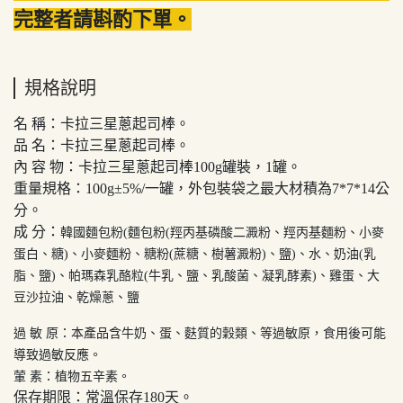
完整者請斟酌下單。
規格說明
名 稱：卡拉三星蔥起司棒。
品 名：卡拉三星蔥起司棒。
內 容 物：卡拉三星蔥起司棒100g罐裝，1罐。
重量規格：100g±5%/一罐，外包裝袋之最大材積為7*7*14公
分。
成 分：
韓國麵包粉(麵包粉(羥丙基磷酸二澱粉、羥丙基麵粉、小麥
蛋白、糖)、小麥麵粉、糖粉(蔗糖、樹薯澱粉)、鹽)、水、奶油(乳
脂、鹽)、帕瑪森乳酪粒(牛乳、鹽、乳酸菌、凝乳酵素)、雞蛋、大
豆沙拉油、乾燥蔥、鹽
過 敏 原：本產品含牛奶、蛋、麩質的穀類、等過敏原，食用後可能
導致過敏反應。
葷 素：植物五辛素。
保存期限：常溫保存180天。