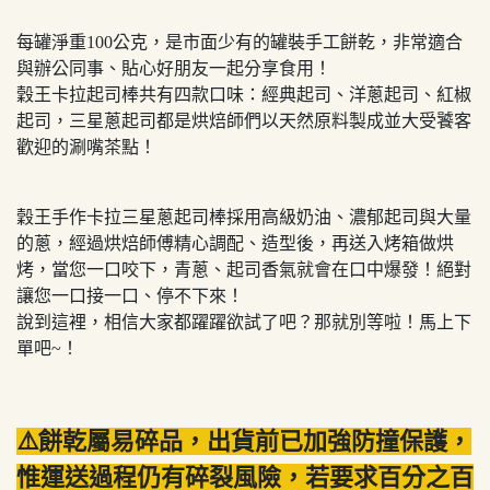
每罐淨重100公克，是市面少有的罐裝手工餅乾，非常適合
與辦公同事、貼心好朋友一起分享食用！
穀王卡拉起司棒共有四款口味：經典起司、洋蔥起司、紅椒
起司，三星蔥起司都是烘焙師們以天然原料製成並大受饕客
歡迎的涮嘴茶點！
穀王手作卡拉三星蔥起司棒採用高級奶油、濃郁起司與大量
的蔥，經過烘焙師傅精心調配、造型後，再送入烤箱做烘
烤，當您一口咬下，青蔥、起司香氣就會在口中爆發！絕對
讓您一口接一口、停不下來！
說到這裡，相信大家都躍躍欲試了吧？那就別等啦！馬上下
單吧~！
⚠️餅乾屬易碎品，出貨前已加強防撞保護，
惟運送過程仍有碎裂風險，若要求百分之百