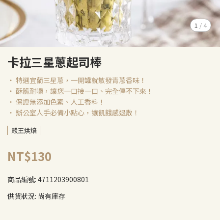
1
/
4
卡拉三星蔥起司棒
‧ 特選宜蘭三星蔥，一開罐就散發青蔥香味！
‧ 酥脆耐嚼，讓您一口接一口、完全停不下來！
‧ 保證無添加色素、人工香料！
‧ 辦公室人手必備小點心，讓飢餓感退散！
穀王烘焙
NT$130
商品編號:
4711203900801
供貨狀況:
尚有庫存