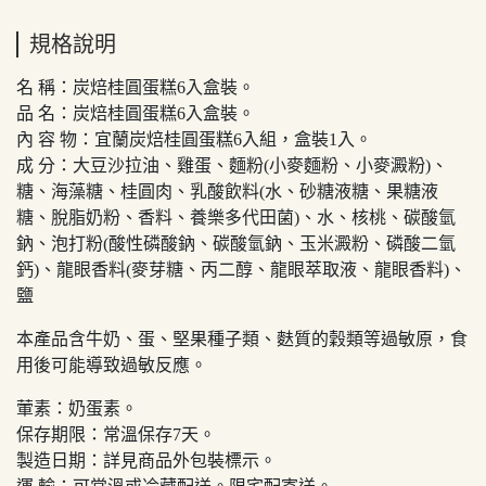
規格說明
名 稱：炭焙桂圓蛋糕6入盒裝。
品 名：炭焙桂圓蛋糕6入盒裝。
內 容 物：宜蘭炭焙桂圓蛋糕6入組，盒裝1入。
成 分：
大豆沙拉油、雞蛋、麵粉(小麥麵粉、小麥澱粉)、
糖、海藻糖、桂圓肉、乳酸飲料(水、砂糖液糖、果糖液
糖、脫脂奶粉、香料、養樂多代田菌)、水、核桃、碳酸氫
鈉、泡打粉(酸性磷酸鈉、碳酸氫鈉、玉米澱粉、磷酸二氫
鈣)、龍眼香料(麥芽糖、丙二醇、龍眼萃取液、龍眼香料)、
鹽
本產品含牛奶、蛋、堅果種子類、麩質的穀類等過敏原，食
用後可能導致過敏反應。
葷素：奶蛋素
。
保存期限：常溫保存7天。
製造日期：詳見商品外包裝標示。