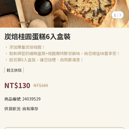
1
/
3
炭焙桂圓蛋糕6入盒裝
‧ 添加爆量炭焙桂圓！
‧ 鬆軟綿密的細緻蛋糕+桂圓獨特醇甘韻味，給您絕佳味蕾享受！
‧ 超划算6入盒裝，讓您送禮、自用都滿意！
穀王烘焙
NT$130
NT$160
商品編號:
24039529
供貨狀況:
尚有庫存