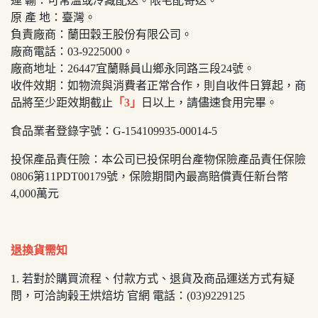
運 輸：可常溫或冷藏配送。限宅配寄送。
原 產 地：臺灣。
負責廠商：蘭田穀王股份有限公司。
廠商電話：03-9225000。
廠商地址：26447宜蘭縣員山鄉永同路三段24號。
收件效期：如物流與消費者正常合作，則自收件日算起，商
品將至少距效期截止
「3」
日以上，請儘速食用完畢。
食品業者登錄字號：G-154109935-00014-5
投保產品責任險：本公司已投保明台產物保險產品責任保險
0806第11PDT00179號，保險期間內最高賠償責任新台幣
4,000萬元
退換貨需知
1. 若對於購買流程、付款方式、退貨及商品運送方式有疑
問，可洽詢榖王烘焙坊 官網 電話：(03)9229125