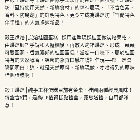
由穀王烘焙專業烘焙團隊手工製作的炭焙桂圓蛋糕，是烘焙
坊「堅持使用天然、新鮮食材」的精神展現，「不含色素、
香料、防腐劑」的鮮明特色，更令它成為烘焙坊「宜蘭特色
伴手禮」的人氣暢銷新品！
穀王烘焙│炭焙桂圓蛋糕│採用產季現採桂圓做炭焙果乾，
由烘焙師巧手調和入麵糰後，再放入烤箱烘焙、形成一顆顆
可愛圓潤、香氣濃郁的桂圓蛋糕！當您一口咬下，屬於桂圓
特有的天然醇香，綿密的紮實口感在嘴裡乍現──您一定會
瞬間明白：這，就是天然原料、新鮮現做，才嚐得到的原味
桂圓蛋糕啊！
穀王烘焙│純手工杯蛋糕目前有金棗、桂圓兩種經典風味！
每盒含6顆，是高CP值得糕點禮盒，讓您送禮，自用都滿
意！