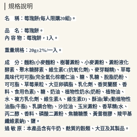
規格說明
名 稱：莓瑰餅(每人限購20組)。
品 名：莓瑰餅。
內 容 物：莓瑰餅，1入。
重量規格：20g±2%/一入。
成 分：麵粉(小麥麵粉、樹薯澱粉、小麥澱粉、澱粉液化
酵素、聚木糖酵素、維生素C(抗氧化劑)、麥芽糊精)、草莓
風味代可可脂(完全氫化棕櫚仁油、糖、乳糖、脫脂奶粉、
可可脂、草莓果粒、大豆卵磷脂、乳化劑、香莢蘭醛、香
料、食用色素)、糖、奶油、植物性奶水(奶粉、植物油、
水、複方乳化劑、維生素A、維生素D)、酥油(葷)(動植物性
油脂(牛脂)、乳調合物)、沙拉油、玉米澱粉、香草精(水、
丙二醇、香料、磷酸二澱粉、焦糖糖漿、黃耆樹膠、羧甲基
纖維素鈉)、鹽。
過 敏 原：本產品含有牛奶、麩質的穀類、大豆及其製品。