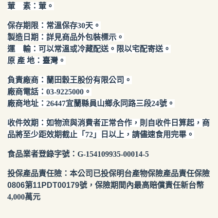
葷 素：葷。
保存期限：常溫保存30天。
製造日期：詳見商品外包裝標示。
運 輸：可以常溫或冷藏配送。限以宅配寄送。
原 產 地：臺灣。
負責廠商：蘭田穀王股份有限公司。
廠商電話：03-9225000。
廠商地址：26447宜蘭縣員山鄉永同路三段24號。
收件效期：如物流與消費者正常合作，則自收件日算起，商
品將至少距效期截止「
72
」日以上，請儘速食用完畢。
食品業者登錄字號：G-154109935-00014-5
投保產品責任險：
本公司已投保明台產物保險產品責任保險
0806第11PDT00179號
，保險期間內最高賠償責任新台幣
4,000萬元