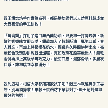
穀王烘焙坊手作喜餅系列，都是烘焙師們以天然原料製成並
大受喜愛的手工餅乾！
「莓瑰餅」採用了進口紐西蘭奶油，只要您一打開包裝，新
鮮的奶香味立即四溢，餅乾加入了特製酥油，酥脆口感，令
人難忘，再加上特級櫻花奶水，經過許久時間烘烤出來，亮
麗粉色玫瑰形餅乾就出爐囉，宛如玫瑰花般華麗迷人！餅乾
兩側再抹上高級草莓巧克力，酸甜口感，濃郁滑順，多層次
口感，讓您感到幸福滿分！
說到這裡，相信大家都躍躍欲試了吧？穀王24款經典手工喜
餅，別再猶豫啦！來穀王烘焙坊下單就對了~穀王絕對是您
最好的首選！