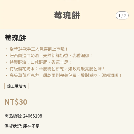
1
/
2
莓瑰餅
‧ 全新24款手工人氣喜餅上市囉！
‧ 紐西蘭進口奶油：天然新鮮奶香，乳香濃郁！
‧ 特製酥油：口感酥脆，香氣十足！
‧ 特級櫻花奶水：華麗粉色餅乾，如玫瑰般亮麗色澤！
‧ 高級草莓巧克力：餅乾兩側完美包覆，酸甜滋味，濃郁滑順！
穀王烘焙坊
NT$30
商品編號:
24065108
供貨狀況:
庫存不足