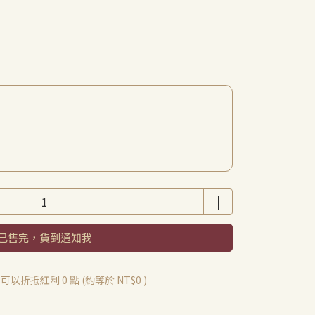
已售完，貨到通知我
 」可以折抵紅利
0
點 (約等於
NT$0
)