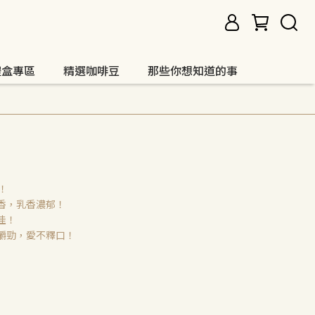
禮盒專區
精選咖啡豆
那些你想知道的事
！
香，乳香濃郁！
佳！
嚼勁，愛不釋口！