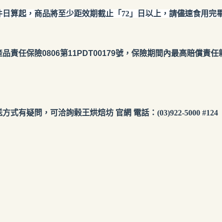
件日算起，商品將至少距效期截止「
72
」日以上，請儘速食用完
產品責任保險
0806第11PDT00179號
，保險期間內最高賠償責任新台
疑問，可洽詢榖王烘焙坊 官網 電話：(03)922-5000 #124