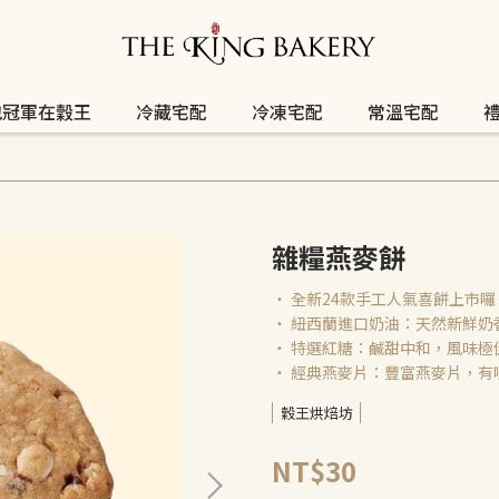
包冠軍在穀王
冷藏宅配
冷凍宅配
常溫宅配
雜糧燕麥餅
‧ 全新24款手工人氣喜餅上市囉
‧ 紐西蘭進口奶油：天然新鮮奶
‧ 特選紅糖：鹹甜中和，風味極
‧ 經典燕麥片：豐富燕麥片，有
穀王烘焙坊
NT$30