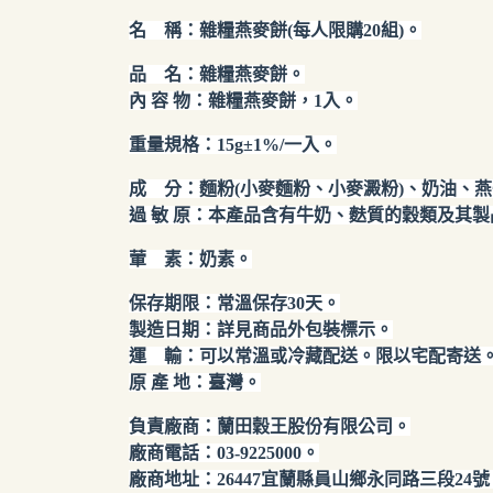
名 稱：雜糧燕麥餅(每人限購20組)。
品 名：雜糧燕麥餅。
內 容 物：雜糧燕麥餅，1入。
重量規格：15g±1%/一入。
成 分：麵粉(小麥麵粉、小麥澱粉)、奶油、
過 敏 原：本產品含有牛奶、麩質的穀類及其製
葷 素：奶素。
保存期限：常溫保存30
天。
製造日期：詳見商品外包裝標示。
運 輸：可以常溫或冷藏配送。限以宅配寄送
原 產 地：臺灣。
負責廠商：蘭田穀王股份有限公司。
廠商電話：03-9225000。
廠商地址：26447宜蘭縣員山鄉永同路三段24號