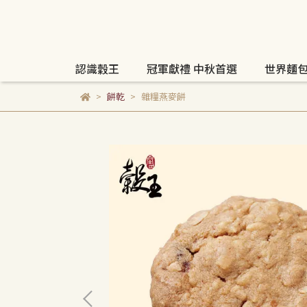
認識穀王
冠軍獻禮 中秋首選
世界麵
餅乾
雜糧燕麥餅