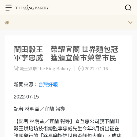
蘭田穀王 榮耀宜蘭 世界麵包冠
軍李忠威 獲頒宜蘭市榮譽市民
穀王烘焙The King Bakery
2022-07-16
新聞來源：
台灣好報
2022-07-15
記者 林明益／宜蘭 報導
【記者 林明益／宜蘭 報導】喜互惠公司旗下蘭田
穀王烘焙坊技術總監李忠威先生今年3月份出征在
法國舉行的「路易樂斯福世界盃麵包大賽」，成功