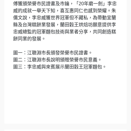
傅獲頒榮譽市民證書及市鑰，「20年磨一劍」李忠
威的成就一舉天下知，喜互惠同仁也感到榮耀。朱
儒文說，李忠威獲世界冠軍但不藏私，為帶動宜蘭
縣及台灣糕餅業發展，蘭田穀王烘焙坊願意提供李
忠威總監的冠軍麵包技術與業者分享，共同創造糕
餅同業的發展。
圖一：江聰淵市長頒發榮譽市民證書。
圖二：江聰淵市長說明頒贈榮譽市民意義。
圖三：李忠威與來賓展示蘭田穀王冠軍麵包。